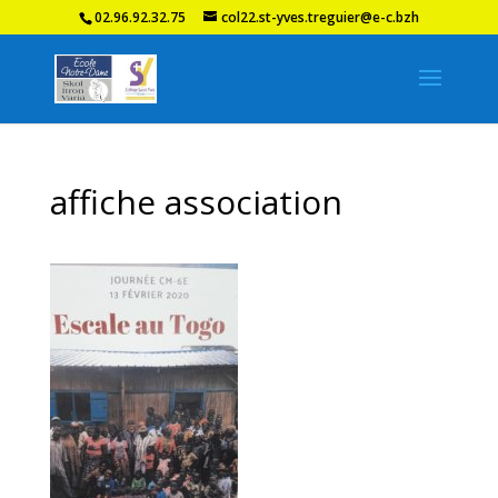
02.96.92.32.75
col22.st-yves.treguier@e-c.bzh
affiche association