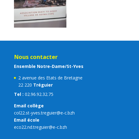
Nous contacter
Ensemble Notre-Dame/St-Yves
2 avenue des Etats de Bretagne
22 220
Tréguier
Tel :
02.96.92.32.75
Email collège
col22.st-yves.treguier@e-c.bzh
Email école
eco22.nd.treguier@e-c.bzh