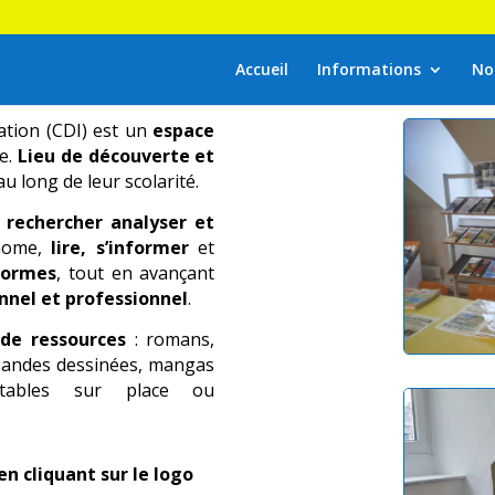
Accueil
Informations
No
ation (CDI) est un
espace
ge.
Lieu de découverte et
au long de leur scolarité.
à
rechercher analyser et
onome,
lire, s’informer
et
 formes
, tout en avançant
nnel et professionnel
.
 de ressources
: romans,
 bandes dessinées, mangas
ultables sur place ou
en cliquant
sur le logo