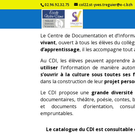
02.96.92.32.75
col22.st-yves.treguier@e-c.bzh
Le Centre de Documentation et d’Inform
vivant
, ouvert à tous les élèves du collè
d’apprentissage
, il les accompagne tout 
Au CDI, les élèves peuvent apprendre 
utiliser
l’information de manière aut
s’ouvrir à la culture sous toutes ses
dans la construction de leur
projet perso
Le CDI propose une
grande diversité
documentaires, théâtre, poésie, contes,
et documents d’orientation, cons
empruntables.
Le catalogue du CDI
est consultable 