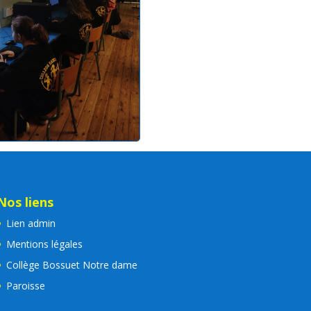
Nos liens
Lien admin
Mentions légales
Collège Bossuet Notre dame
Paroisse