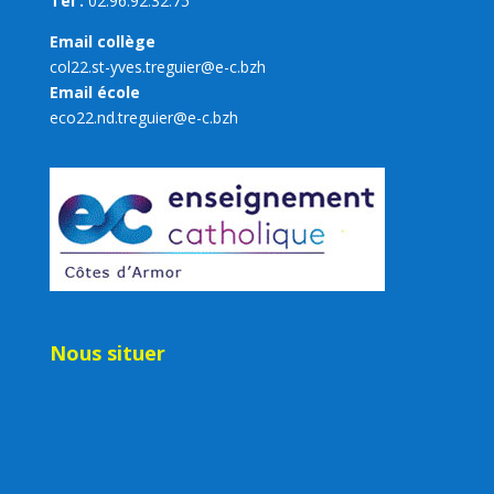
Tel :
02.96.92.32.75
Email collège
col22.st-yves.treguier@e-c.bzh
Email école
eco22.nd.treguier@e-c.bzh
Nous situer