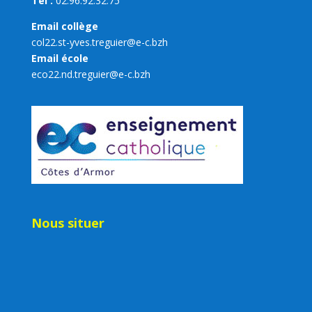
Tel :
02.96.92.32.75
Email collège
col22.st-yves.treguier@e-c.bzh
Email école
eco22.nd.treguier@e-c.bzh
Nous situer