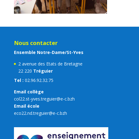
Nous contacter
Ensemble Notre-Dame/St-Yves
2 avenue des Etats de Bretagne
22 220
Tréguier
Tel :
02.96.92.32.75
Email collège
col22.st-yves.treguier@e-c.bzh
Email école
eco22.nd.treguier@e-c.bzh