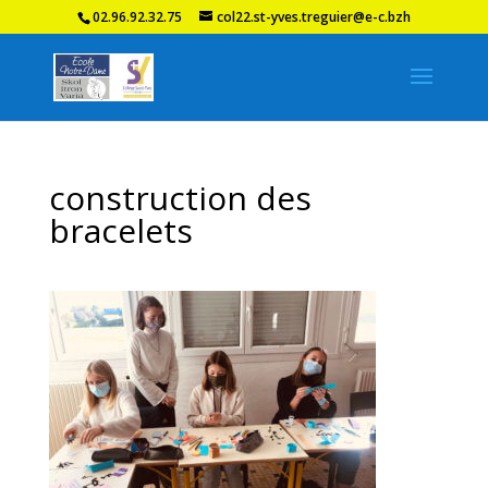
02.96.92.32.75
col22.st-yves.treguier@e-c.bzh
construction des
bracelets