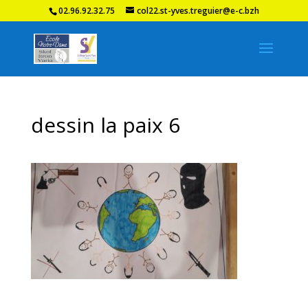
02.96.92.32.75
col22.st-yves.treguier@e-c.bzh
dessin la paix 6