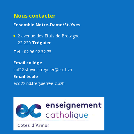
Nous contacter
Ensemble Notre-Dame/St-Yves
2 avenue des Etats de Bretagne
22 220
Tréguier
Tel :
02.96.92.32.75
Email collège
col22.st-yves.treguier@e-c.bzh
Email école
eco22.nd.treguier@e-c.bzh