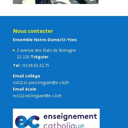
Nous contacter
Ensemble Notre-Dame/St-Yves
2 avenue des Etats de Bretagne
22 220
Tréguier
Tel :
02.96.92.32.75
Email collège
col22.st-yves.treguier@e-c.bzh
Email école
eco22.nd.treguier@e-c.bzh