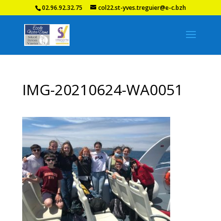
02.96.92.32.75
col22.st-yves.treguier@e-c.bzh
IMG-20210624-WA0051