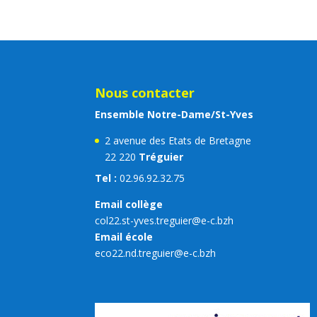
Nous contacter
Ensemble Notre-Dame/St-Yves
2 avenue des Etats de Bretagne
22 220
Tréguier
Tel :
02.96.92.32.75
Email collège
col22.st-yves.treguier@e-c.bzh
Email école
eco22.nd.treguier@e-c.bzh