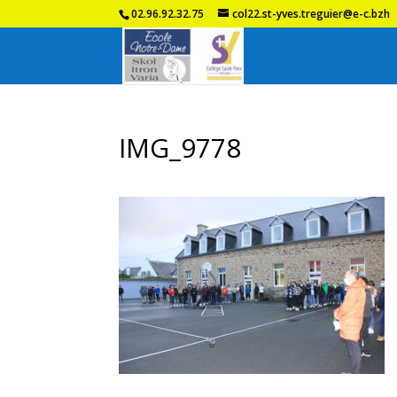
02.96.92.32.75
col22.st-yves.treguier@e-c.bzh
IMG_9778