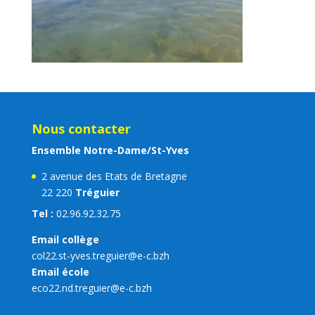
Nous contacter
Ensemble Notre-Dame/St-Yves
2 avenue des Etats de Bretagne
22 220
Tréguier
Tel :
02.96.92.32.75
Email collège
col22.st-yves.treguier@e-c.bzh
Email école
eco22.nd.treguier@e-c.bzh