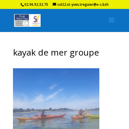
02.96.92.32.75
col22.st-yves.treguier@e-c.bzh
kayak de mer groupe