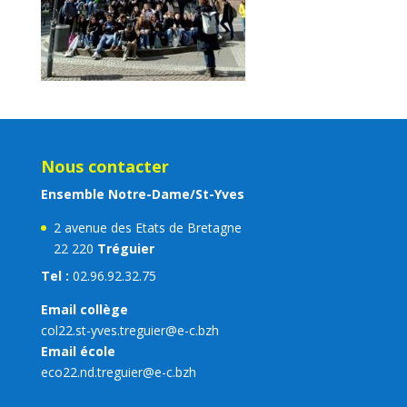
Nous contacter
Ensemble Notre-Dame/St-Yves
2 avenue des Etats de Bretagne
22 220
Tréguier
Tel :
02.96.92.32.75
Email collège
col22.st-yves.treguier@e-c.bzh
Email école
eco22.nd.treguier@e-c.bzh