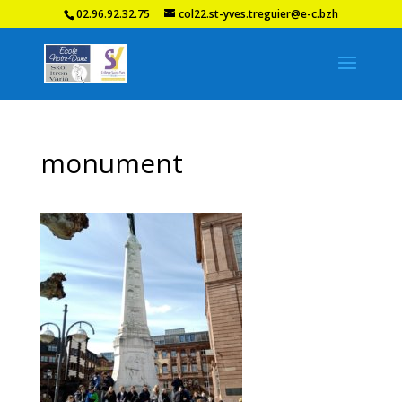
02.96.92.32.75
col22.st-yves.treguier@e-c.bzh
monument