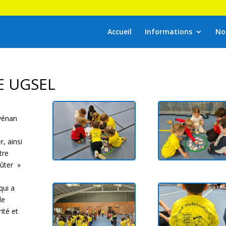
Accueil
Informations
No
E UGSEL
vénan
, ainsi
tre
oûter »
qui a
de
rité et