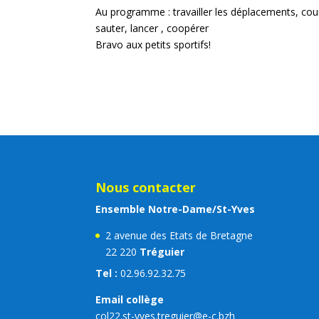
Au programme : travailler les déplacements, cour
sauter, lancer , coopérer
Bravo aux petits sportifs!
Nous contacter
Ensemble Notre-Dame/St-Yves
2 avenue des Etats de Bretagne
22 220
Tréguier
Tel :
02.96.92.32.75
Email collège
col22.st-yves.treguier@e-c.bzh