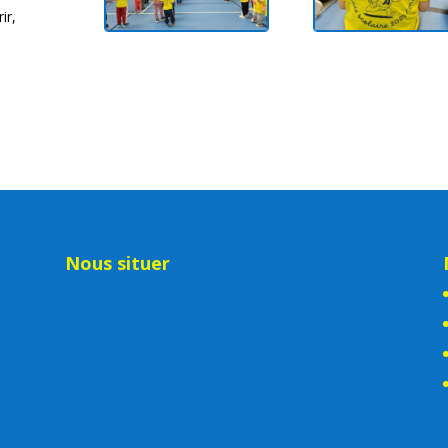
ir,
Nous situer