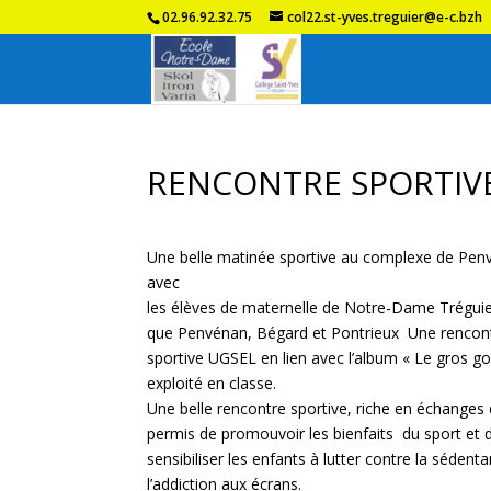
02.96.92.32.75
col22.st-yves.treguier@e-c.bzh
RENCONTRE SPORTIV
Une belle matinée sportive au complexe de Pen
avec
les élèves de maternelle de Notre-Dame Tréguier
que Penvénan, Bégard et Pontrieux Une rencon
sportive UGSEL en lien avec l’album « Le gros g
exploité en classe.
Une belle rencontre sportive, riche en échanges 
permis de promouvoir les bienfaits du sport et 
sensibiliser les enfants à lutter contre la sédenta
l’addiction aux écrans.