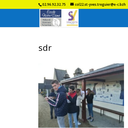
02.96.92.32.75
col22.st-yves.treguier@e-c.bzh
sdr