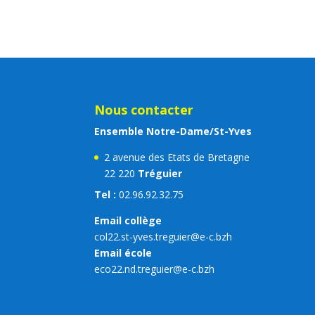
Nous contacter
Ensemble Notre-Dame/St-Yves
2 avenue des Etats de Bretagne
22 220
Tréguier
Tel :
02.96.92.32.75
Email collège
col22.st-yves.treguier@e-c.bzh
Email école
eco22.nd.treguier@e-c.bzh