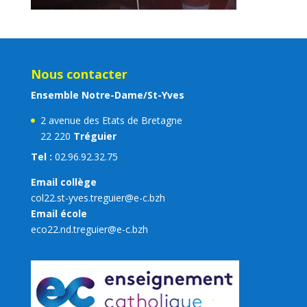
Nous contacter
Ensemble Notre-Dame/St-Yves
2 avenue des Etats de Bretagne
22 220
Tréguier
Tel :
02.96.92.32.75
Email collège
col22.st-yves.treguier@e-c.bzh
Email école
eco22.nd.treguier@e-c.bzh