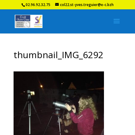
02.96.92.32.75
col22.st-yves.treguier@e-c.bzh
thumbnail_IMG_6292