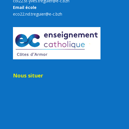
col22.st-yves.treguier@e-c.bzh
Email école
eco22.nd.treguier@e-c.bzh
Nous situer