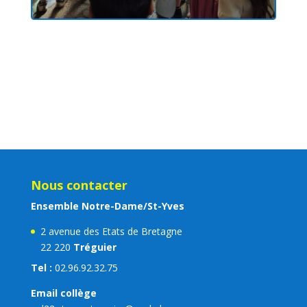
Nous contacter
Ensemble Notre-Dame/St-Yves
2 avenue des Etats de Bretagne
22 220
Tréguier
Tel :
02.96.92.32.75
Email collège