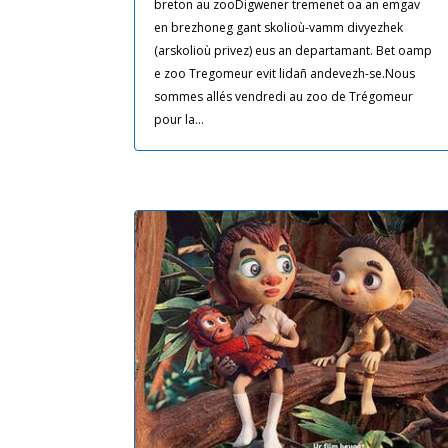
breton au zooDigwener tremenet oa an emgav
en brezhoneg gant skolioù-vamm divyezhek
(arskolioù privez) eus an departamant. Bet oamp
e zoo Tregomeur evit lidañ andevezh-se.Nous
sommes allés vendredi au zoo de Trégomeur
pour la...