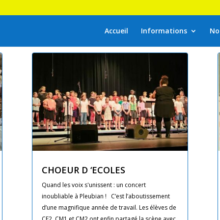
Accueil
Informations
No
CHOEUR D ‘ECOLES
Quand les voix s'unissent : un concert
inoubliable à Pleubian ! C’est l’aboutissement
d’une magnifique année de travail. Les élèves de
CE2, CM1 et CM2 ont enfin partagé la scène avec