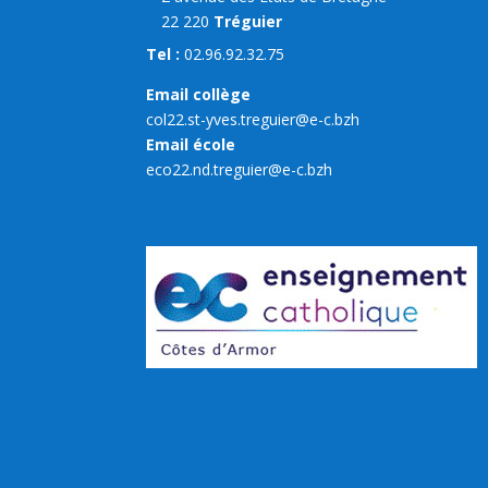
22 220
Tréguier
Tel :
02.96.92.32.75
Email collège
col22.st-yves.treguier@e-c.bzh
Email école
eco22.nd.treguier@e-c.bzh