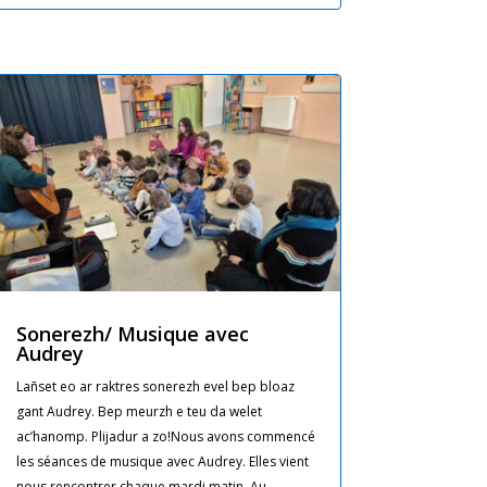
Sonerezh/ Musique avec
Audrey
Lañset eo ar raktres sonerezh evel bep bloaz
gant Audrey. Bep meurzh e teu da welet
ac’hanomp. Plijadur a zo!Nous avons commencé
les séances de musique avec Audrey. Elles vient
nous rencontrer chaque mardi matin. Au