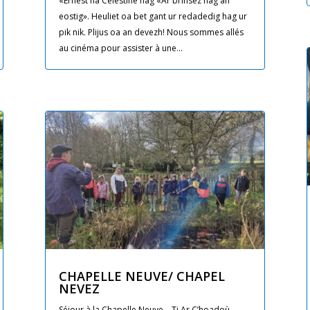
«Ernest ha Célestine hag «Ar briñsez hag an
eostig». Heuliet oa bet gant ur redadedig hag ur
pik nik. Plijus oa an devezh! Nous sommes allés
au cinéma pour assister à une...
CHAPELLE NEUVE/ CHAPEL
NEVEZ
Séjour à la Chapelle Neuve – Ti Ar C’hoadoù