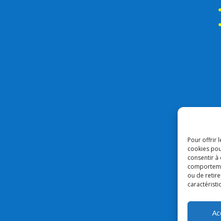
Pour offrir 
cookies pou
consentir à
comportement
ou de retire
caractéristi
Ac