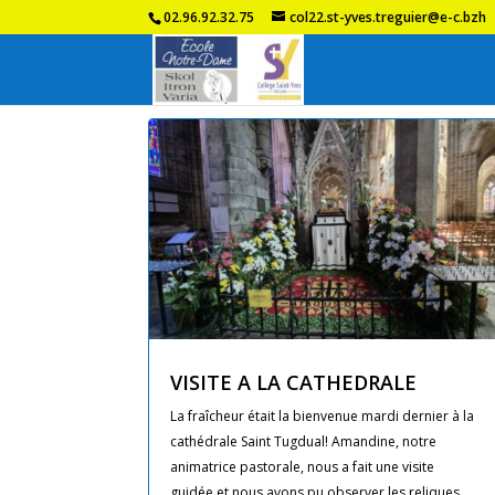
02.96.92.32.75
col22.st-yves.treguier@e-c.bzh
VISITE A LA CATHEDRALE
La fraîcheur était la bienvenue mardi dernier à la
cathédrale Saint Tugdual! Amandine, notre
animatrice pastorale, nous a fait une visite
guidée et nous avons pu observer les reliques